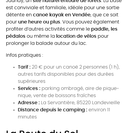
Jaunay, un
site naturel entouré de forêts
. La base
est conviviale et familiale, idéale pour une sortie
détente en
canoë kayak en Vendée
, que ce soit
pour
une heure ou plus
. Vous pouvez également
profiter d’autres activités comme le
paddle, les
pédalos
ou même la
location de vélos
pour
prolonger la balade autour du lac.
Infos pratiques :
Tarif :
20 € pour un canoë 2 personnes (1 h),
autres tarifs disponibles pour des durées
supérieures
Services :
parking ombragé, aire de pique-
nique, vente de boissons fraîches
Adresse :
La Servantière, 85220 Landevieille
Distance depuis le camping :
environ 11
minutes