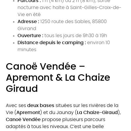
Parcours :
1 h (4 km) ou 2 h (8 km), sortie
nocturne avec halte à Saint-Gilles-Croix-de-
Vie en été
Adresse :
1250 route des Sables, 85800
Givrand
Ouverture :
tous les jours de 9h30 à 19h
Distance depuis le camping :
environ 10
minutes
Canoë Vendée –
Apremont & La Chaize
Giraud
Avec ses
deux bases
situées sur les rivières de la
Vie (
Apremont
) et du Jaunay (
La Chaize-Giraud
),
Canoë Vendée
propose plusieurs parcours
adaptés à tous les niveaux. C’est une belle