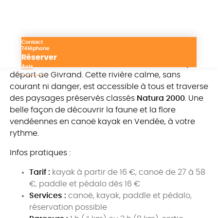
Les Canoës du Marais –
Givrand
Contact
Téléphone
À seulement 10 minutes du camping,
Les Canoës
Réserver
du Marais
vous invitent à descendre le
Jaunay
au
Avis
Itinéraire
départ de Givrand. Cette rivière calme, sans
courant ni danger, est accessible à tous et traverse
des paysages préservés classés
Natura 2000
. Une
belle façon de découvrir la faune et la flore
vendéennes en canoë kayak en Vendée, à votre
rythme.
Infos pratiques :
Tarif :
kayak à partir de 16 €, canoë de 27 à 58
€, paddle et pédalo dès 16 €
Services :
canoë, kayak, paddle et pédalo,
réservation possible