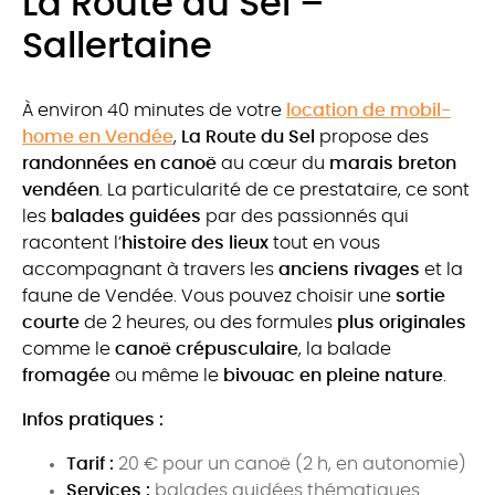
La Route du Sel –
Sallertaine
À environ 40 minutes de votre
location de mobil-
home en Vendée
,
La Route du Sel
propose des
randonnées en canoë
au cœur du
marais breton
vendéen
. La particularité de ce prestataire, ce sont
les
balades guidées
par des passionnés qui
racontent l’
histoire des lieux
tout en vous
accompagnant à travers les
anciens rivages
et la
faune de Vendée. Vous pouvez choisir une
sortie
courte
de 2 heures, ou des formules
plus originales
comme le
canoë crépusculaire
, la balade
fromagée
ou même le
bivouac en pleine nature
.
Infos pratiques :
Tarif :
20 € pour un canoë (2 h, en autonomie)
Services :
balades guidées thématiques