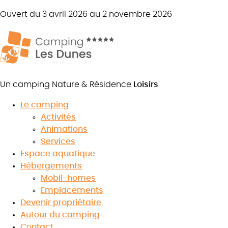
Ouvert du 3 avril 2026 au 2 novembre 2026
Un camping Nature & Résidence
Loisirs
Le camping
Balades en canoë kayak en
Activités
Animations
Vendée
Services
Espace aquatique
Hébergements
Mobil-homes
8.5
Emplacements
/10
★
★
★
★
★
★
★
★
★
★
Devenir propriétaire
Voir les avis
Autour du camping
Contact