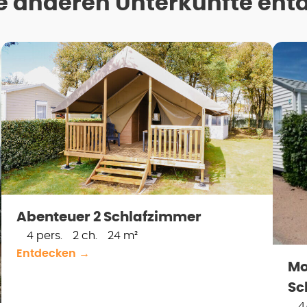
e anderen Unterkünfte ent
Abenteuer 2 Schlafzimmer
4 pers.
2 ch.
24 m²
Entdecken →
Mo
Sc
4