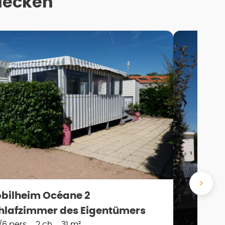
decken
bilheim Océane 2
hlafzimmer des Eigentümers
/6 pers.
2 ch.
31 m²