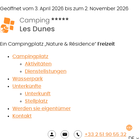
Geöffnet vom 3. April 2026 bis zum 2. November 2026
Ein Campingplatz „Nature & Résidence“
Freizeit
Campingplatz
Aktivitäten
Dienstelistungen
Nachricht
Wasserpark
Unterkünfte
Unterkunft
Stellplatz
Werden sie eigentümer
8.5
/10
Kontakt
★
★
★
★
★
★
★
★
★
★
Siehe die
Aushänge
+33 2 51 90 55 32
DE