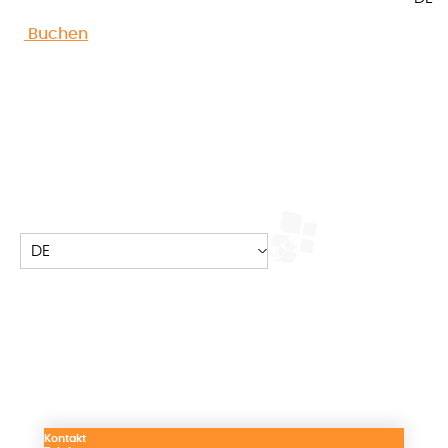
Accueil
»
Nachricht
Buchen
Campingplatz les Dunes*****
DE
50 avenue des Dunes, 85470 Brétignolles
sur mer
+33 2 51 90 55 32
infos@campinglesdunes.fr
Kontakt