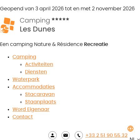
Geopend van 3 april 2026 tot en met 2 november 2026
Een camping Nature & Résidence
Recreatie
Camping
Activiteiten
Lastminute kamperen in de
Diensten
Waterpark
Vendée
Accommodaties
Stacaravan
Staanplaats
Word Eigenaar
8.5
/10
Contact
★
★
★
★
★
★
★
★
★
★
Bekijk
beoordelingen
+33 2 51 90 55 32
NL