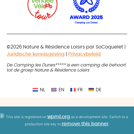
©2026 Nature & Résidence Loisirs par SoCoquelet |
Juridische kennisgeving
|
Privacybeleid
De Camping les Dunes***** is een camping die behoort
tot de groep Nature & Résidence Loisirs
NL
EN
FR
DE
wpml.org
This site is registered on
as a development site. Switch to a
remove this banner
production site key to
.