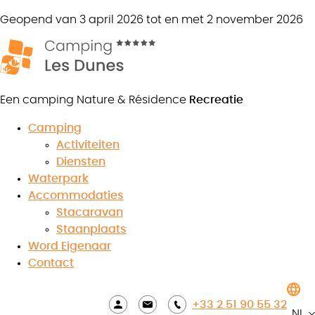
Geopend van 3 april 2026 tot en met 2 november 2026
Een camping Nature & Résidence
Recreatie
Camping
Activiteiten
Diensten
Advies
Waterpark
Accommodaties
Stacaravan
Staanplaats
Word Eigenaar
8.5
/10
Contact
★
★
★
★
★
★
★
★
★
★
Bekijk
beoordelingen
+33 2 51 90 55 32
NL