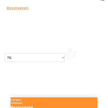
Accueil
»
Advies
Reserveren
NL
Valkuilen die u moet vermijden bij het
kopen van een stacaravan
Contact
Telefoon
Reserveren